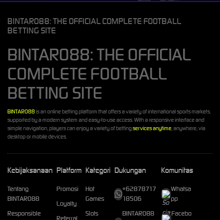
BINTARO88: THE OFFICIAL COMPLETE FOOTBALL
BETTING SITE
BINTARO88: THE OFFICIAL
COMPLETE FOOTBALL
BETTING SITE
BINTARO88
is an online betting platform that offers a variety of international sports markets,
supported by a modern system and easy-to-use access. With a responsive interface and
simple navigation, players can enjoy a variety of betting
services anytime
, anywhere, via
desktop or mobile devices.
Kebijaksanaan
Platform
Kategori
Dukungan
Komunitas
Tentang
Promosi
Hot
+62878717
Whatsa
BINTARO88
Games
18506
pp
Loyalty
Responsible
Slots
BINTARO88
Facebo
Referral