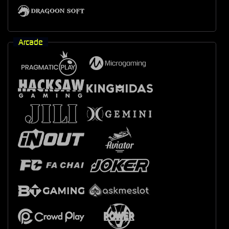
Arcade