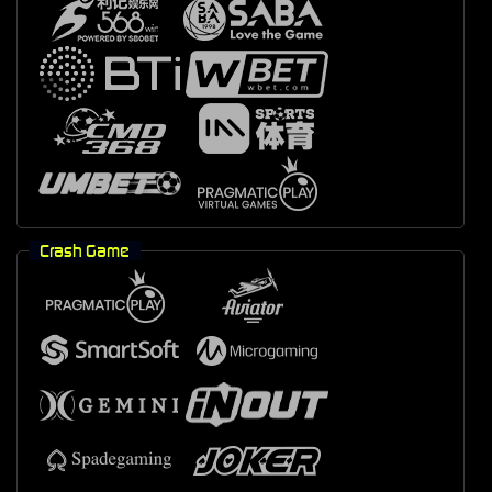
Crash Game