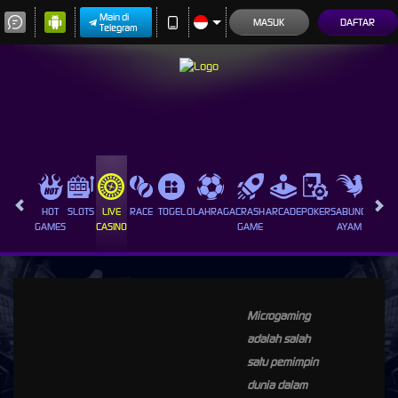
Main di
MASUK
DAFTAR
Telegram
HOT
SLOTS
LIVE
RACE
TOGEL
OLAHRAGA
CRASH
ARCADE
POKER
SABUNG
PROMO
GAMES
CASINO
GAME
AYAM
Microgaming
adalah salah
satu pemimpin
dunia dalam