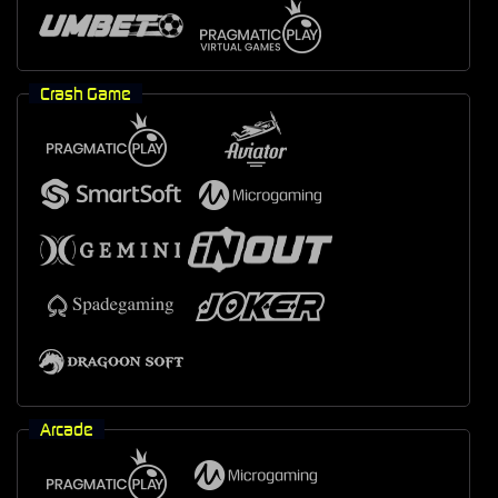
Crash Game
Arcade