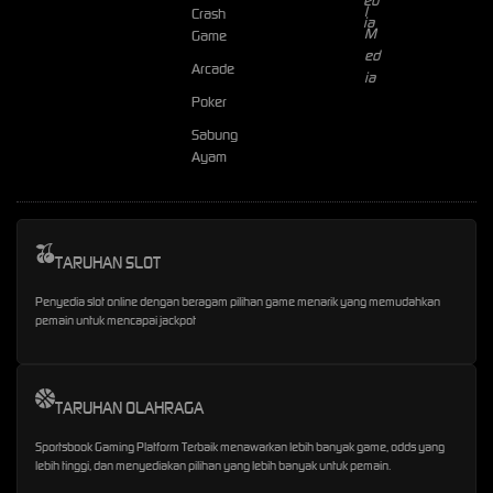
Crash
Game
Arcade
Poker
Sabung
Ayam
TARUHAN SLOT
Penyedia slot online dengan beragam pilihan game menarik yang memudahkan
pemain untuk mencapai jackpot
TARUHAN OLAHRAGA
Sportsbook Gaming Platform Terbaik menawarkan lebih banyak game, odds yang
lebih tinggi, dan menyediakan pilihan yang lebih banyak untuk pemain.