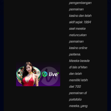
pemgembangan
permainan
kasino dan telah
aktif sejak 1994
saat mereka
meluncurkan
permainan
kasino online
pertama.
Mereka berada
di Isle of Man
dan telah
memiliki lebih
dari 700
permainan di
portofolio
mereka, yang